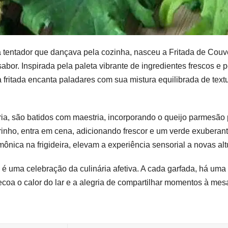
entador que dançava pela cozinha, nasceu a Fritada de Couv
abor. Inspirada pela paleta vibrante de ingredientes frescos e p
a fritada encanta paladares com sua mistura equilibrada de text
ria, são batidos com maestria, incorporando o queijo parmesão
rinho, entra em cena, adicionando frescor e um verde exuberan
ônica na frigideira, elevam a experiência sensorial a novas alt
, é uma celebração da culinária afetiva. A cada garfada, há uma
ecoa o calor do lar e a alegria de compartilhar momentos à mes