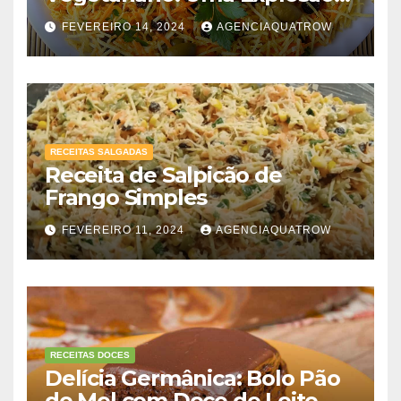
de Sabores!”
FEVEREIRO 14, 2024
AGENCIAQUATROW
RECEITAS SALGADAS
Receita de Salpicão de
Frango Simples
FEVEREIRO 11, 2024
AGENCIAQUATROW
RECEITAS DOCES
Delícia Germânica: Bolo Pão
de Mel com Doce de Leite