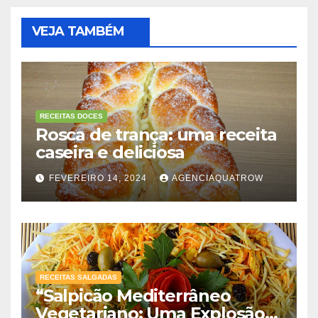
VEJA TAMBÉM
RECEITAS DOCES
Rosca de trança: uma receita
caseira e deliciosa
FEVEREIRO 14, 2024
AGENCIAQUATROW
RECEITAS SALGADAS
“Salpicão Mediterrâneo
Vegetariano: Uma Explosão