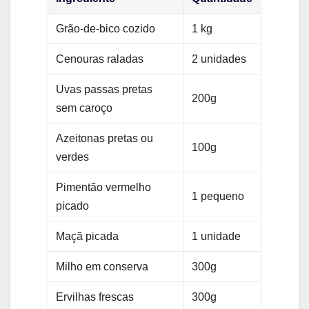
Grão-de-bico cozido
1 kg
Cenouras raladas
2 unidades
Uvas passas pretas
200g
sem caroço
Azeitonas pretas ou
100g
verdes
Pimentão vermelho
1 pequeno
picado
Maçã picada
1 unidade
Milho em conserva
300g
Ervilhas frescas
300g