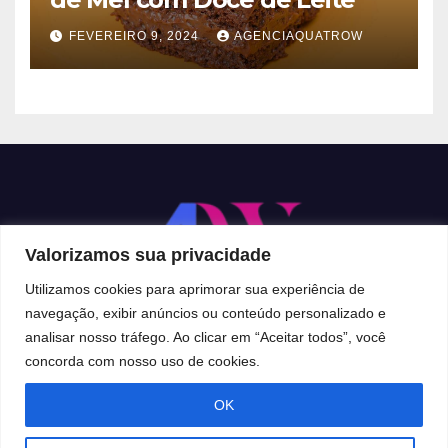
FEVEREIRO 9, 2024
AGENCIAQUATROW
Valorizamos sua privacidade
Utilizamos cookies para aprimorar sua experiência de
navegação, exibir anúncios ou conteúdo personalizado e
analisar nosso tráfego. Ao clicar em “Aceitar todos”, você
Proudly powered by WordPress
|
Theme:
Newsup
by
Themeansar
.
concorda com nosso uso de cookies.
OK
Home
CONTATO
GRUPO WHATSAPP