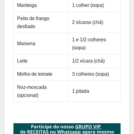
Manteiga
1 colher (sopa)
Peito de frango
2 xícaras (chá)
desfiado
1 e 1/2 colheres
Maisena
(sopa)
Leite
1/2 xícara (chá)
Molho de tomate
3 colheres (sopa)
Noz-moscada
1 pitada
(opcional)