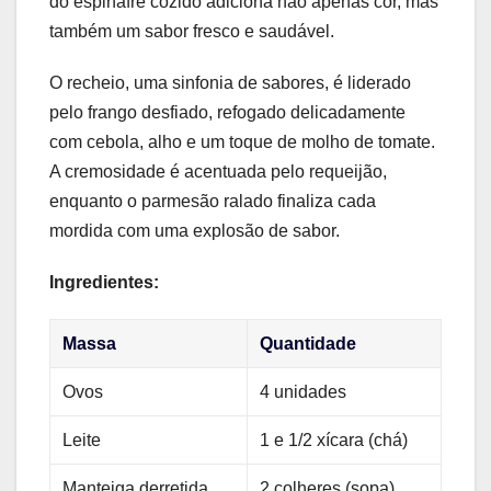
do espinafre cozido adiciona não apenas cor, mas
também um sabor fresco e saudável.
O recheio, uma sinfonia de sabores, é liderado
pelo frango desfiado, refogado delicadamente
com cebola, alho e um toque de molho de tomate.
A cremosidade é acentuada pelo requeijão,
enquanto o parmesão ralado finaliza cada
mordida com uma explosão de sabor.
Ingredientes:
Massa
Quantidade
Ovos
4 unidades
Leite
1 e 1/2 xícara (chá)
Manteiga derretida
2 colheres (sopa)