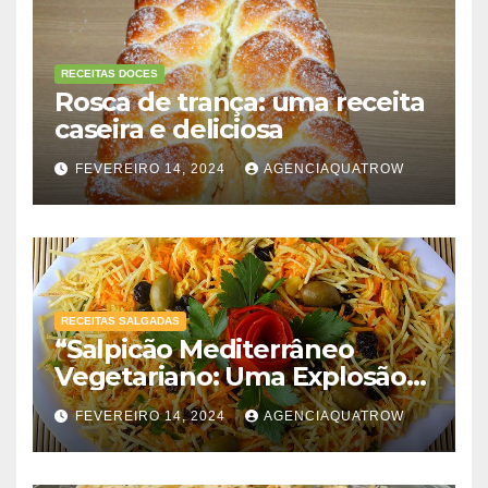
RECEITAS DOCES
Rosca de trança: uma receita
caseira e deliciosa
FEVEREIRO 14, 2024
AGENCIAQUATROW
RECEITAS SALGADAS
“Salpicão Mediterrâneo
Vegetariano: Uma Explosão
de Sabores!”
FEVEREIRO 14, 2024
AGENCIAQUATROW