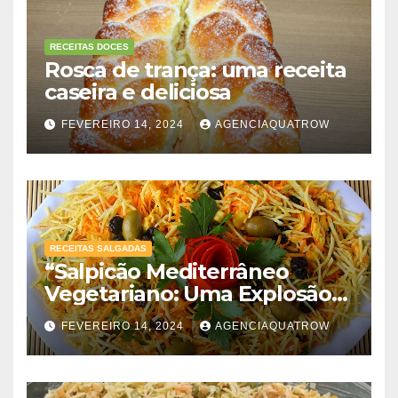
RECEITAS DOCES
Rosca de trança: uma receita
caseira e deliciosa
FEVEREIRO 14, 2024
AGENCIAQUATROW
RECEITAS SALGADAS
“Salpicão Mediterrâneo
Vegetariano: Uma Explosão
de Sabores!”
FEVEREIRO 14, 2024
AGENCIAQUATROW