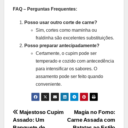
FAQ – Perguntas Frequentes:
Posso usar outro corte de carne?
Sim, cortes como maminha ou
fraldinha são excelentes substituições.
Posso preparar antecipadamente?
Certamente, o cupim pode ser
temperado e cozido com antecedência
para intensificar os sabores. O
assamento pode ser feito quando
conveniente.
Navegação
Majestoso Cupim
Magia no Forno:
Assado: Um
Carne Assada com
de
Banquete de
Batatas ao Estilo