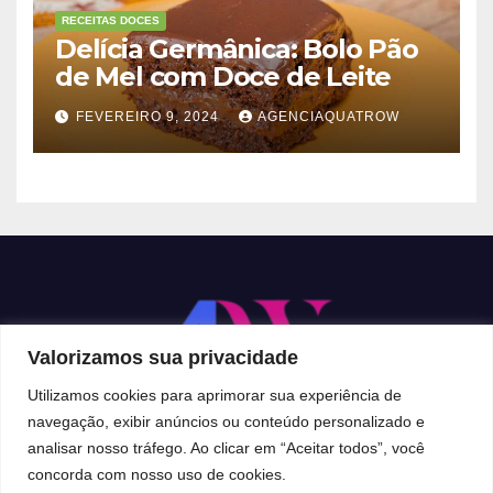
RECEITAS DOCES
Delícia Germânica: Bolo Pão
de Mel com Doce de Leite
FEVEREIRO 9, 2024
AGENCIAQUATROW
Valorizamos sua privacidade
Utilizamos cookies para aprimorar sua experiência de
navegação, exibir anúncios ou conteúdo personalizado e
analisar nosso tráfego. Ao clicar em “Aceitar todos”, você
Proudly powered by WordPress
|
Theme:
Newsup
by
Themeansar
.
concorda com nosso uso de cookies.