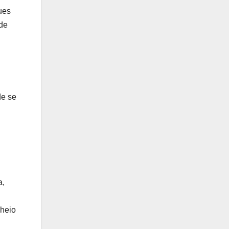
ues
 de
de se
a,
cheio