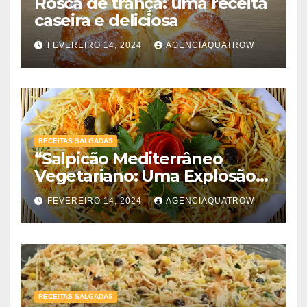
Rosca de trança: uma receita
caseira e deliciosa
FEVEREIRO 14, 2024
AGENCIAQUATROW
RECEITAS SALGADAS
“Salpicão Mediterrâneo
Vegetariano: Uma Explosão
de Sabores!”
FEVEREIRO 14, 2024
AGENCIAQUATROW
RECEITAS SALGADAS