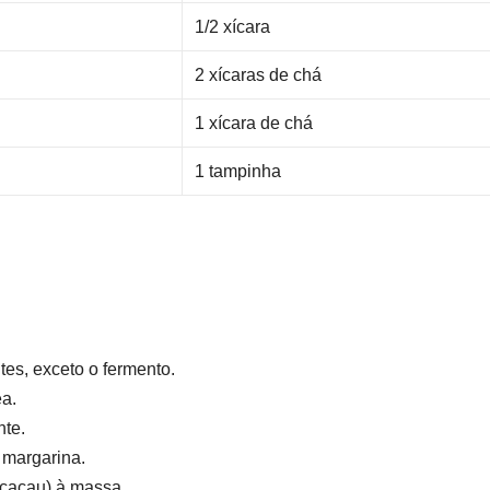
1/2 xícara
2 xícaras de chá
1 xícara de chá
1 tampinha
ntes, exceto o fermento.
ea.
nte.
margarina.
 cacau) à massa.