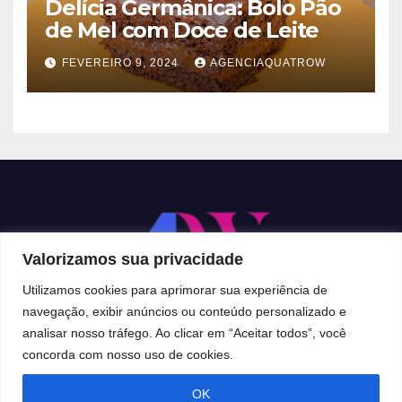
Delícia Germânica: Bolo Pão
de Mel com Doce de Leite
FEVEREIRO 9, 2024
AGENCIAQUATROW
Valorizamos sua privacidade
Utilizamos cookies para aprimorar sua experiência de
navegação, exibir anúncios ou conteúdo personalizado e
analisar nosso tráfego. Ao clicar em “Aceitar todos”, você
Proudly powered by WordPress
|
Theme:
Newsup
by
Themeansar
.
concorda com nosso uso de cookies.
OK
Home
CONTATO
GRUPO WHATSAPP