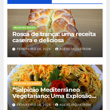
RECEITAS DOCES
Rosca de trança: uma receita
caseira e deliciosa
FEVEREIRO 14, 2024
AGENCIAQUATROW
RECEITAS SALGADAS
“Salpicão Mediterrâneo
Vegetariano: Uma Explosão
de Sabores!”
FEVEREIRO 14, 2024
AGENCIAQUATROW